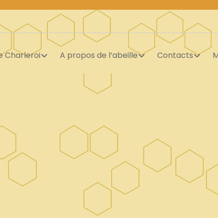
e Charleroi
A propos de l’abeille
Contacts
M