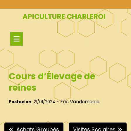
Skip
to
APICULTURE CHARLEROI
content
Cours d’Élevage de
reines
-
Eric Vandemaele
Posted on:
21/01/2024
Navigation
Achats Groupés
Visites Scolaires