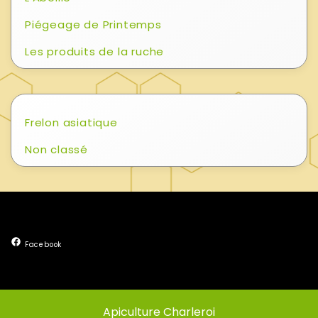
Piégeage de Printemps
Les produits de la ruche
Frelon asiatique
Non classé
Facebook
Apiculture Charleroi