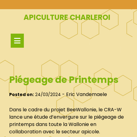
Skip
to
APICULTURE CHARLEROI
content
Piégeage de Printemps
-
Eric Vandemaele
Posted on:
24/03/2024
Dans le cadre du projet BeeWallonie, le CRA-W
lance une étude d’envergure sur le piégeage de
printemps dans toute la Wallonie en
collaboration avec le secteur apicole.