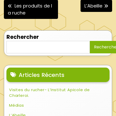
Navigation
Les produits de l
L’Abeille
de
a ruche
l’article
Rechercher
Recherche
Articles Récents
Visites du rucher- L’Institut Apicole de
Charleroi.
Médias
L’Abeille