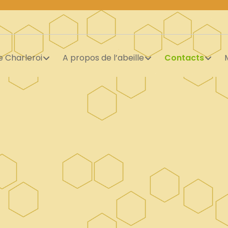
e Charleroi
A propos de l’abeille
Contacts