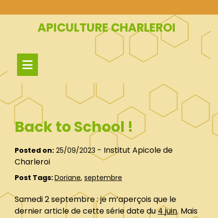
Skip
to
APICULTURE CHARLEROI
content
Back to School !
-
Institut Apicole de
Posted on:
25/09/2023
Charleroi
Post Tags:
Doriane
,
septembre
Samedi 2 septembre : je m’aperçois que le
dernier article de cette série date du
4 juin
. Mais