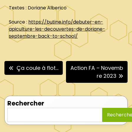
Textes : Doriane Alberico
Source :
https://butine.info/debuter-en-
apiculture-les-decouvertes-de-doriane-
septembre-back-to-school/
Navigation
Ça coule à flot…
Action FA – Novemb
de
re 2023
l’article
Rechercher
Recherche