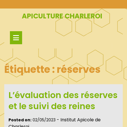
Skip
to
APICULTURE CHARLEROI
content
Étiquette :
réserves
L’évaluation des réserves
et le suivi des reines
-
Institut Apicole de
Posted on:
02/05/2023
Charleroi